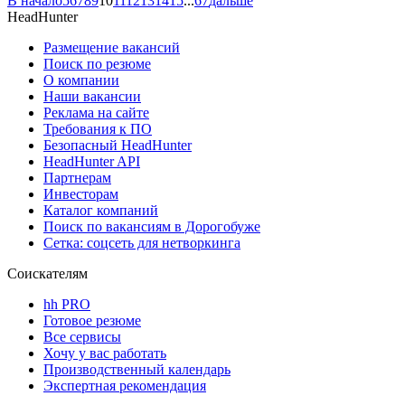
В начало
5
6
7
8
9
10
11
12
13
14
15
...
67
дальше
HeadHunter
Размещение вакансий
Поиск по резюме
О компании
Наши вакансии
Реклама на сайте
Требования к ПО
Безопасный HeadHunter
HeadHunter API
Партнерам
Инвесторам
Каталог компаний
Поиск по вакансиям в Дорогобуже
Сетка: соцсеть для нетворкинга
Соискателям
hh PRO
Готовое резюме
Все сервисы
Хочу у вас работать
Производственный календарь
Экспертная рекомендация